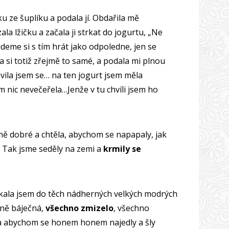
čku ze šuplíku a podala jí. Obdařila mě
 lžičku a začala ji strkat do jogurtu, „Ne
udeme si s tím hrát jako odpoledne, jen se
 si totiž zřejmě to samé, a podala mi plnou
vila jsem se… na ten jogurt jsem měla
m nic nevečeřela…Jenže v tu chvíli jsem ho
mě dobré a chtěla, abychom se napapaly, jak
. Tak jsme seděly na zemi a
krmily se
…
oukala jsem do těch nádherných velkých modrých
elně báječná,
všechno zmizelo
, všechno
a abychom se honem honem najedly a šly