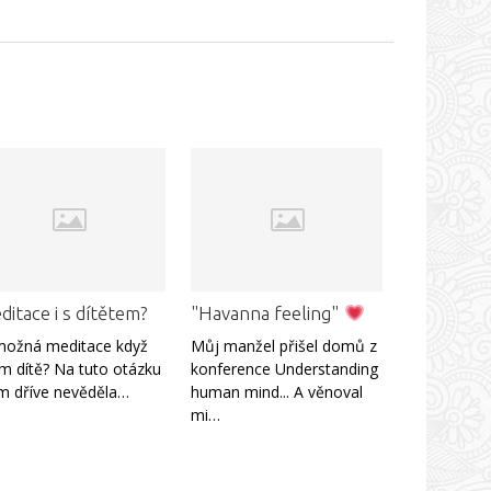
itace i s dítětem?
"Havanna feeling"
možná meditace když
Můj manžel přišel domů z
 dítě? Na tuto otázku
konference Understanding
m dříve nevěděla…
human mind... A věnoval
mi…