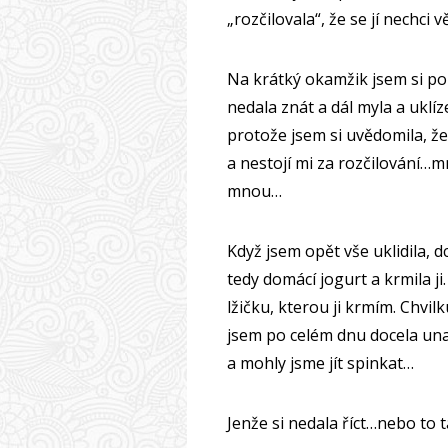
„rozčilovala“, že se jí nechci 
Na krátký okamžik jsem si pom
nedala znát a dál myla a uklí
protože jsem si uvědomila, že
a nestojí mi za rozčilování…m
mnou…
Když jsem opět vše uklidila, 
tedy domácí jogurt a krmila ji.
lžičku, kterou ji krmím. Chvilku
jsem po celém dnu docela una
a mohly jsme jít spinkat…
Jenže si nedala říct…nebo to