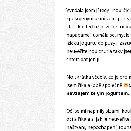
Vyndala jsem jí tedy jinou lži
spokojeným úsměvem, pak vzala
zlatíčko, teď už je večer, neb
napapáme“ usmála se, myslela
lžičku jogurtu do pusy… zasta
neuvěřitelnou chuť a taky jse
chtěla dát jen jí…
No zkrátka věděla, co je pro 
jsem říkala (obě společně
)
navzájem bílým jogurtem
Oči se mi naplnily slzami, k
očí a říkala si jak je neuvěřit
naštvání, nepochopení, touh