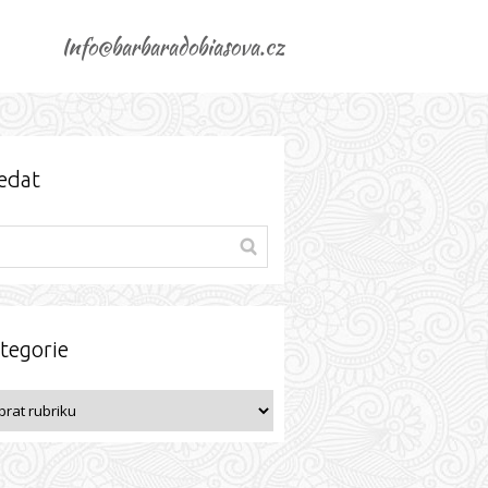
Info@barbaradobiasova.cz
edat
tegorie