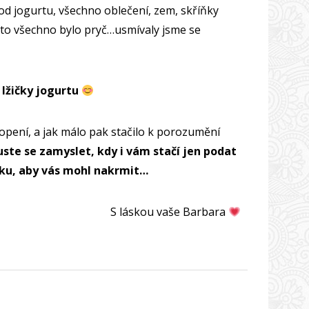
á od jogurtu, všechno oblečení, zem, skříňky
… to všechno bylo pryč…usmívaly jsme se
 lžičky jogurtu
opení, a jak málo pak stačilo k porozumění
ste se zamyslet, kdy i vám stačí jen podat
ku, aby vás mohl nakrmit…
S láskou vaše Barbara