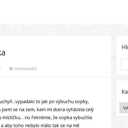
Hl
ka
a
0 Komentářů
Ka
kuchyň…vypadalo to jak po výbuchu sopky,
a jsem se na zem, kam mi dcera vyházela celý
dnu mističku… no řekněme, že sopka vybuchla
a aby toho nebylo málo tak se na mě