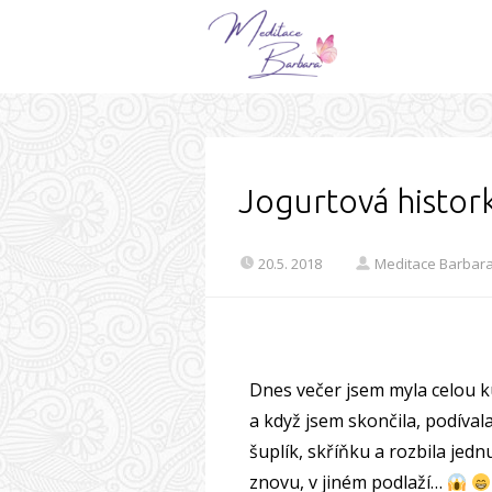
Jogurtová histor
20.5. 2018
Meditace Barbar
Dnes večer jsem myla celou 
a když jsem skončila, podíval
šuplík, skříňku a rozbila je
znovu, v jiném podlaží…