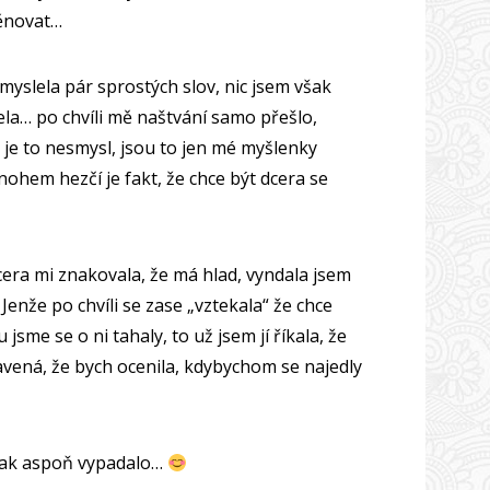
věnovat…
yslela pár sprostých slov, nic jsem však
zela… po chvíli mě naštvání samo přešlo,
 je to nesmysl, jsou to jen mé myšlenky
nohem hezčí je fakt, že chce být dcera se
dcera mi znakovala, že má hlad, vyndala jsem
 Jenže po chvíli se zase „vztekala“ že chce
 jsme se o ni tahaly, to už jsem jí říkala, že
vená, že bych ocenila, kdybychom se najedly
 tak aspoň vypadalo…