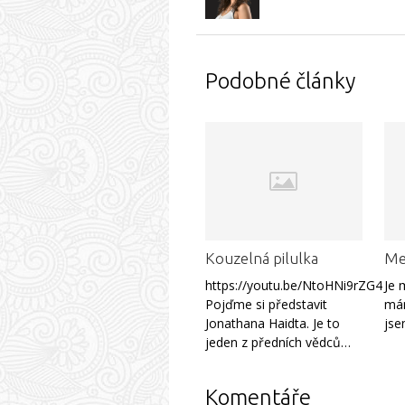
Podobné články
Kouzelná pilulka
Med
https://youtu.be/NtoHNi9rZG4
Je 
Pojďme si představit
mám
Jonathana Haidta. Je to
jse
jeden z předních vědců…
Komentáře