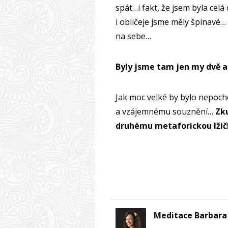
spát…i fakt, že jsem byla cel
i obličeje jsme měly špinavé
na sebe…
Byly jsme tam jen my dvě a
Jak moc velké by bylo nepoch
a vzájemnému souznění…
Zku
druhému metaforickou lžič
Meditace Barbara