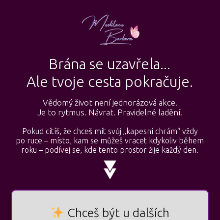
Brána se uzavřela...
Ale tvoje cesta pokračuje.
Vědomý život není jednorázová akce.
Je to rytmus. Návrat. Pravidelné ladění.
Pokud cítíš, že chceš mít svůj „kapesní chrám“ vždy
po ruce – místo, kam se můžeš vracet kdykoliv během
roku – podívej se, kde tento prostor žije každý den.
Chceš být u dalších