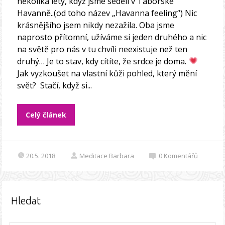
několika lety, když jsme seděli v Táborské
Havanně..(od toho název „Havanna feeling“) Nic
krásnějšího jsem nikdy nezažila. Oba jsme
naprosto přítomní, užíváme si jeden druhého a nic
na světě pro nás v tu chvíli neexistuje než ten
druhý… Je to stav, kdy cítíte, že srdce je doma.
Jak vyzkoušet na vlastní kůži pohled, který mění
svět? Stačí, když si...
Celý článek
20.5. 2018
Meditace Barbara
0
Komentářů
Hledat