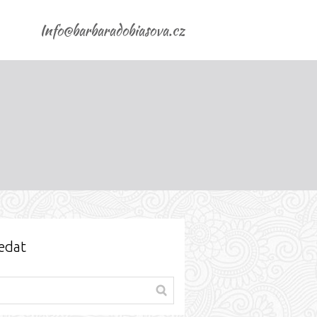
Info@barbaradobiasova.cz
edat