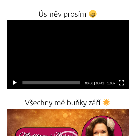
Úsměv prosím
Video
přehrávač
00:00
|
08:42
1.00x
Všechny mé buňky září
Video
přehrávač