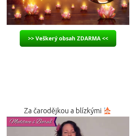
>> Veškerý obsah ZDARMA <<
Za čarodějkou a blízkými
Video
přehrávač