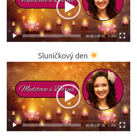
00:00
|
09:45
1.00x
Sluníčkový den
Video
přehrávač
00:00
|
07:38
1.00x