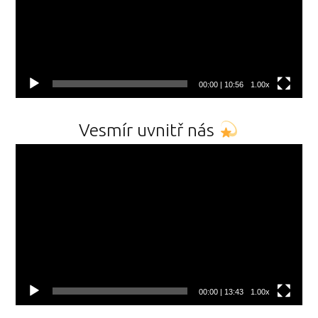
00:00
|
10:56
1.00x
Vesmír uvnitř nás
Video
přehrávač
00:00
|
13:43
1.00x