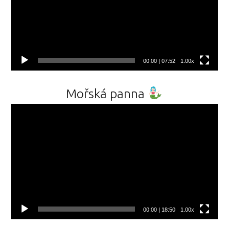
00:00
|
07:52
1.00x
Mořská panna
Video
přehrávač
00:00
|
18:50
1.00x