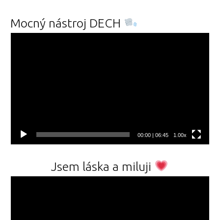
Mocný nástroj DECH
Video
přehrávač
00:00
|
06:45
1.00x
Jsem láska a miluji
Video
přehrávač