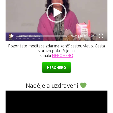
00:00
|
18:51
1.00x
Pozor tato meditace zdarma končí cestou vlevo. Cesta
vpravo pokračuje na
kanálu
HEROHERO
HEROHERO
Naděje a uzdravení
Video
přehrávač