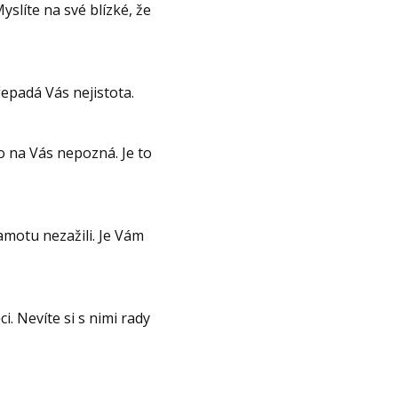
yslíte na své blízké, že
řepadá Vás nejistota.
o na Vás nepozná. Je to
amotu nezažili. Je Vám
i. Nevíte si s nimi rady