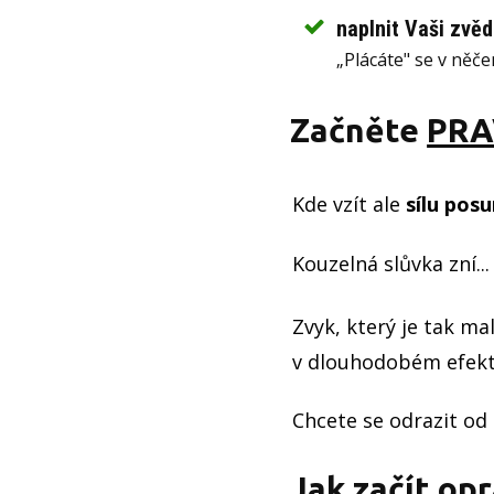
naplnit Vaši zvěd
„Plácáte" se v něč
Začněte
PRA
Kde vzít ale
sílu pos
Kouzelná slůvka zní... 
Zvyk, který je tak ma
v dlouhodobém efektu
Chcete se odrazit od
Jak začít op