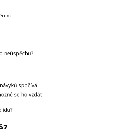
věcem.
ího neúspěchu?
 návyků spočívá
ožné se ho vzdát.
lidu?
ě?