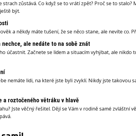
e strach zůstává. Co když se to vrátí zpět? Proč se to stalo? M
ještě být.
osti
člověk a někdy máte tušení, že se něco stane, ale nevíte co. P
 nechce, ale nedáte to na sobě znát
 účastnit. Začnete se lidem a situacím vyhýbat, ale nikdo t
ní
 nemáte lidi, na které jste byli zvyklí. Nikdy jste takovou s
 a roztočeného větráku v hlavě
hu? Jste věčný řešitel. Dějí se Vám v rodině samé zvláštní věc
pává.
 sami!