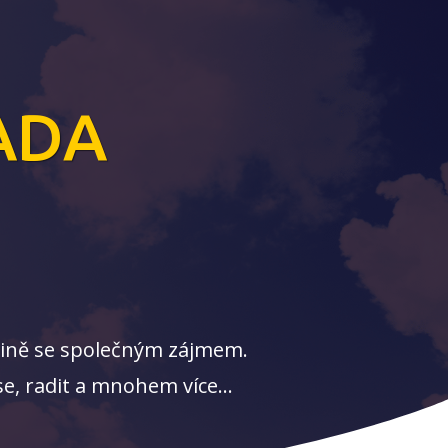
ADA
upině se společným zájmem.
e, radit a mnohem více...