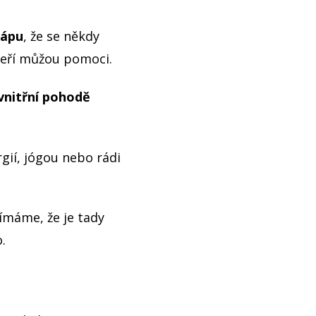
hápu
, že se někdy
 kteří můžou pomoci.
vnitřní pohodě
ií, jógou nebo rádi
nímáme, že je tady
.