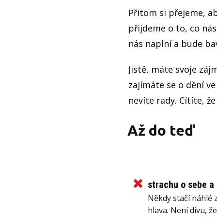
Přitom si přejeme, 
přijdeme o to, co nás
nás naplní a bude bav
Jistě, máte svoje zájm
zajímáte se o dění ve
nevíte rady. Cítíte, ž
Až do teď
strachu o sebe a 
Někdy stačí náhlé z
hlava. Není divu, ž