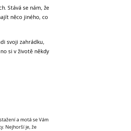
h. Stává se nám, že
ajít něco jiného, co
ádi svoji zahrádku,
no si v životě někdy
í stažení a motá se Vám
. Nejhorší je, že