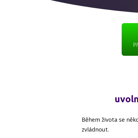
P
uvoln
Během života se něk
zvládnout.