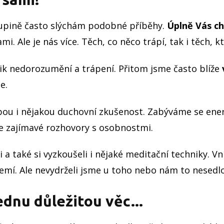
kupině často slýchám podobné příběhy.
Úplně Vás c
mi. Ale je nás více. Těch, co něco trápí, tak i těch,
ik nedorozumění a trápení. Přitom jsme často blíže
e.
u i nějakou duchovní zkušenost. Zabýváme se energ
 zajímavé rozhovory s osobnostmi.
i a také si vyzkoušeli i nějaké meditační techniky. V
mí. Ale nevydrželi jsme u toho nebo nám to nesedlo
ednu důležitou věc...