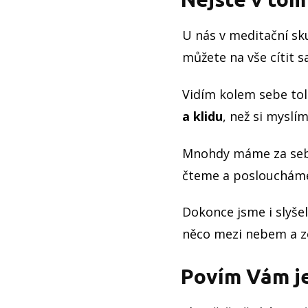
U nás v meditační s
můžete na vše cítit sa
Vidím kolem sebe tol
a klidu
, než si myslím
Mnohdy máme za sebo
čteme a posloucháme
Dokonce jsme i slyšel
něco mezi nebem a ze
Povím Vám
j