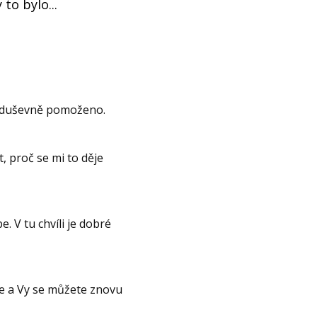
to bylo...
ám duševně pomoženo.
t, proč se mi to děje
V tu chvíli je dobré
ne a Vy se můžete znovu