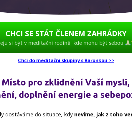
CHCI SE STÁT ČLENEM ZAHRÁDKY
řeju si být v meditační rodině, kde mohu být sebou
Chci do meditační skupiny s Barunkou >>
Místo pro zklidnění Vaší mysli,
ění, doplnění energie a sebepo
dy dostáváme do situace, kdy
nevíme, jak z toho ve