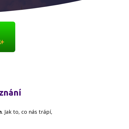
znání
n
. Jak to, co nás trápí,