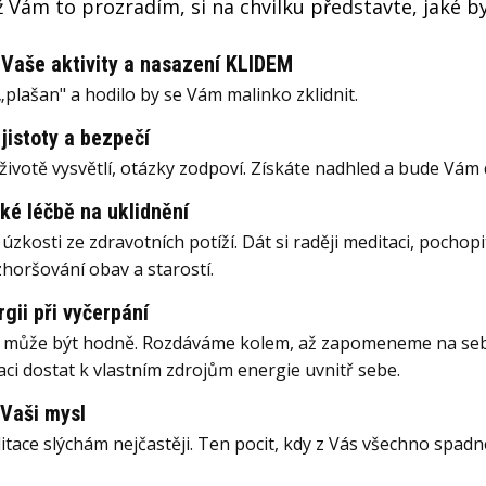
ž Vám to prozradím, si na chvilku představte, jaké by 
 Vaše aktivity a nasazení KLIDEM
plašan" a hodilo by se Vám malinko zklidnit.
 jistoty a bezpečí
 v životě vysvětlí, otázky zodpoví. Získáte nadhled a bude V
ké léčbě na uklidnění
úzkosti ze zdravotních potíží. Dát si raději meditaci, pochopi
zhoršování obav a starostí.
rgii při vyčerpání
může být hodně. Rozdáváme kolem, až zapomeneme na sebe. 
ci dostat k vlastním zdrojům energie uvnitř sebe.
 Vaši mysl
tace slýchám nejčastěji. Ten pocit, kdy z Vás všechno spad