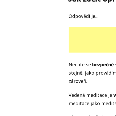
Odpovědí je...
Nechte se
bezpečně
stejně, jako provádí
zároveň.
Vedená meditace je
v
meditace jako medita