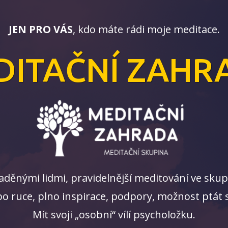
JEN PRO VÁS
, kdo máte rádi moje meditace.
DITAČNÍ ZAHR
aladěnými lidmi, pravidelnější meditování ve sk
o ruce, plno inspirace, podpory, možnost ptát s
Mít svoji „osobní“ vílí psycholožku.