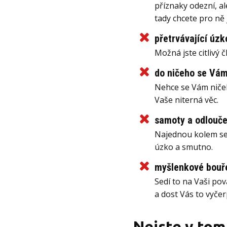
příznaky odezní, al
tady chcete pro ně 
přetrvávající úzk
Možná jste citlivý 
do ničeho se Vám
Nehce se Vám ničeho
Vaše niterná věc.
samoty a odlouče
Najednou kolem sebe
úzko a smutno.
myšlenkové bouře
Sedí to na Vaši pova
a dost Vás to vyčer
Nejste v tom