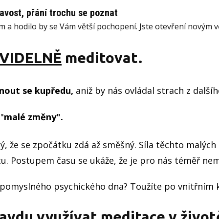
avost, přání trochu se poznat
em a hodilo by se Vám větší pochopení. Jste otevření novým 
VIDELNĚ
meditovat.
unout se kupředu,
aniž by nás ovládal strach z dalš
"
malé změny".
lý, že se zpočátku zdá až směšný. Síla těchto malých
. Postupem času se ukáže, že je pro nás téměř nem
 pomyslného psychického dna? Toužíte po vnitřním k
ravdu využívat meditace v život