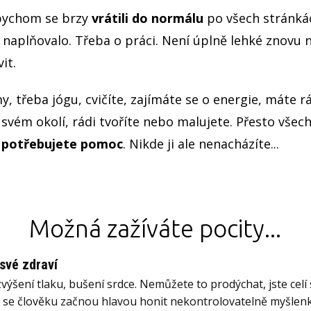
abychom se brzy
vrátili do normálu
po všech stránkác
 naplňovalo. Třeba o práci. Není úplně lehké znovu n
it.
y, třeba jógu, cvičíte, zajímáte se o energie, máte r
 svém okolí, rádi tvoříte nebo malujete. Přesto všech
e
potřebujete pomoc
. Nikde ji ale nenacházíte...
Možná zažíváte pocity...
své zdraví
výšení tlaku, bušení srdce. Nemůžete to prodýchat, jste cel
e se člověku začnou hlavou honit nekontrolovatelně myšlenky