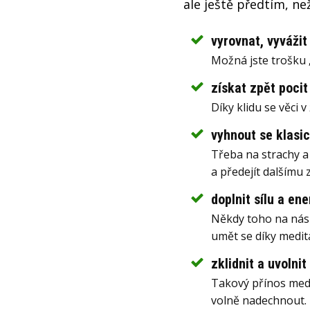
ale ještě předtím, ne
vyrovnat, vyvážit
Možná jste trošku „
získat zpět pocit
Díky klidu se věci
vyhnout se klasic
Třeba na strachy a 
a předejít dalšímu 
doplnit sílu a ene
Někdy toho na nás 
umět se díky medita
zklidnit a uvolnit
Takový přínos medi
volně nadechnout.