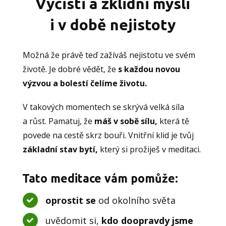
Vyčisti a zklidni mysli
i v době nejistoty
Možná že právě teď zažíváš nejistotu ve svém
životě. Je dobré vědět, že
s každou novou
výzvou a bolestí čelíme životu.
V takových momentech se skrývá velká síla
a růst. Pamatuj, že
máš v sobě sílu,
která tě
povede na cestě skrz bouři. Vnitřní klid je tvůj
základní stav bytí,
který si prožiješ v meditaci.
Tato meditace vám pomůže:
oprostit se
od okolního světa
uvědomit si,
kdo doopravdy jsme