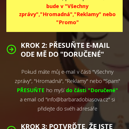
bude v
"Všechny
zprávy","Hromadná","Reklamy" nebo
"Promo"
KROK 2: PŘESUŇTE E-MAIL
ODE MĚ DO "DORUČENÉ"
Pokud máte můj e-mail v části "Všechny
zprávy", "Hromadná", "Reklamy" nebo "Spam"
PŘESUŇTE
ho myší
d
o části "Doručené"
a email od "info@barbaradobiasova.cz" si
přidejte do svéh adresáře
KROK 3: POTVRĎTE, ŽE JSTE