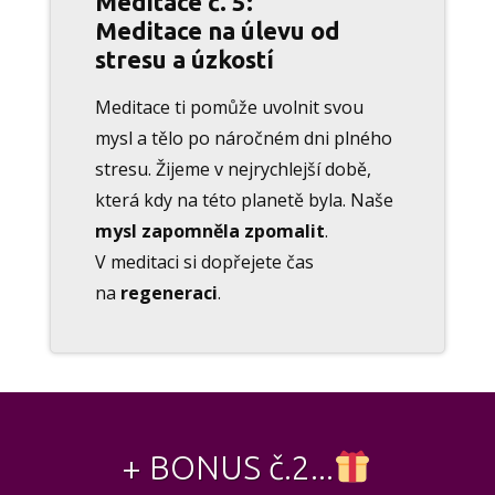
Meditace č. 5:
Meditace na úlevu od
stresu a úzkostí
Meditace ti pomůže uvolnit svou
mysl a tělo po náročném dni plného
stresu. Žijeme v nejrychlejší době,
která kdy na této planetě byla. Naše
mysl zapomněla zpomalit
.
V meditaci si dopřejete čas
na
regeneraci
.
+ BONUS č.2...