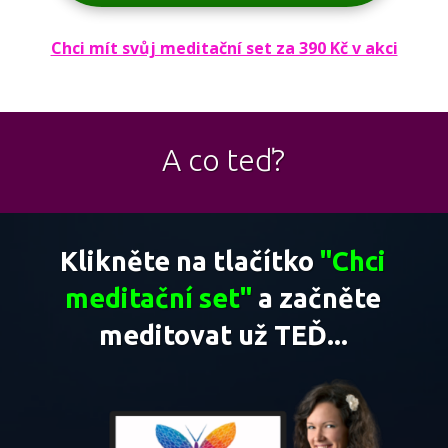
Chci mít svůj meditační set za 390 Kč v akci
A co teď?
Klikněte na tlačítko
"Chci
meditační set"
a začněte
meditovat už TEĎ...