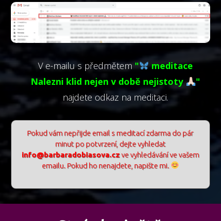
V e-mailu s předmětem
"
meditace
Nalezni klid nejen v době nejistoty
"
najdete odkaz na meditaci.
Pokud vám nepřijde email s meditací zdarma do pár
minut po potvrzení, dejte vyhledat
info@barbaradobiasova.cz
ve vyhledávání ve vašem
emailu. Pokud ho nenajdete, napište mi.