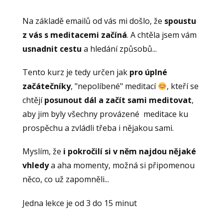
Na základě emailů od vás mi došlo, že
spoustu
z vás s meditacemi začíná
. A chtěla jsem vám
usnadnit cestu
a hledání způsobů...
Tento kurz je tedy určen jak
pro úplné
začátečníky
, "nepolíbené" meditací
, kteří se
chtějí
posunout dál a začít sami meditovat
,
aby jim byly všechny provázené meditace ku
prospěchu a zvládli třeba i nějakou sami.
Myslím, že
i pokročilí si v něm najdou nějaké
vhledy
a aha momenty, možná si připomenou
něco, co už zapomněli...
Jedna lekce je od 3 do 15 minut