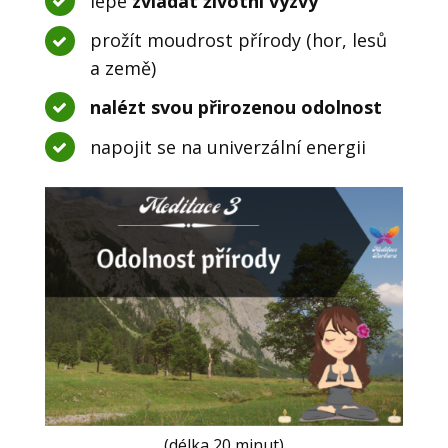
lépe
zvládat životní výzvy
prožít moudrost přírody (hor, lesů
a země)
nalézt svou přirozenou odolnost
napojit se na univerzální energii
(délka 20 minut)