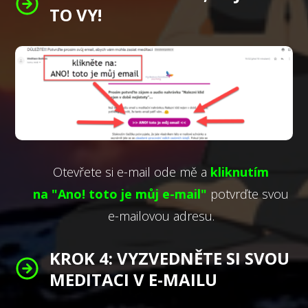
TO VY!
Otevřete si e-mail ode mě a
kliknutím
na "Ano! toto je můj e-mail"
potvrďte svou
e-mailovou adresu.
KROK 4: VYZVEDNĚTE SI SVOU
MEDITACI V E-MAILU