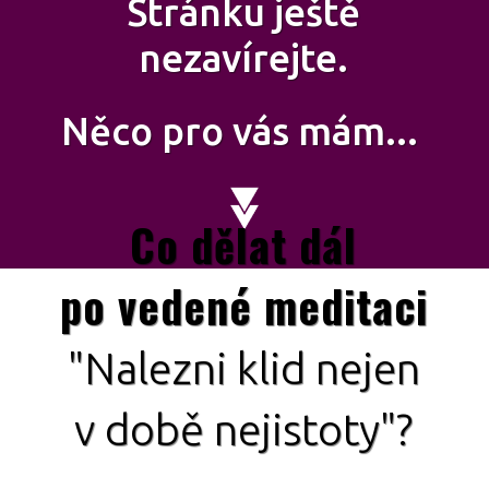
Stránku ještě
nezavírejte.
Něco pro vás mám...
Co dělat dál
po vedené meditaci
"Nalezni klid nejen
v době nejistoty"?