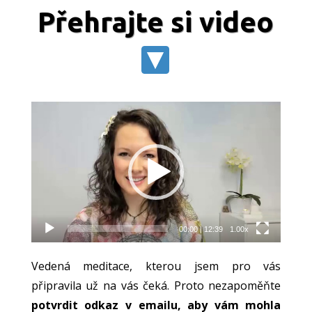
Přehrajte si video
Video
přehrávač
00:00
|
12:39
1.00x
Vedená meditace, kterou jsem pro vás
připravila už na vás čeká. Proto nezapoměňte
potvrdit odkaz v emailu, aby vám mohla