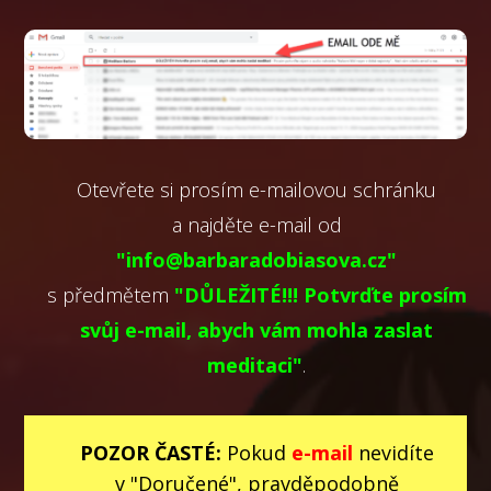
Otevřete si prosím e-mailovou schránku
a najděte e-mail od
"info@barbaradobiasova.cz"
s předmětem
"DŮLEŽITÉ!!! Potvrďte prosím
svůj e-mail, abych vám mohla zaslat
meditaci"
.
POZOR ČASTÉ:
Pokud
e-mail
nevidíte
v "Doručené"
, pravděpodobně