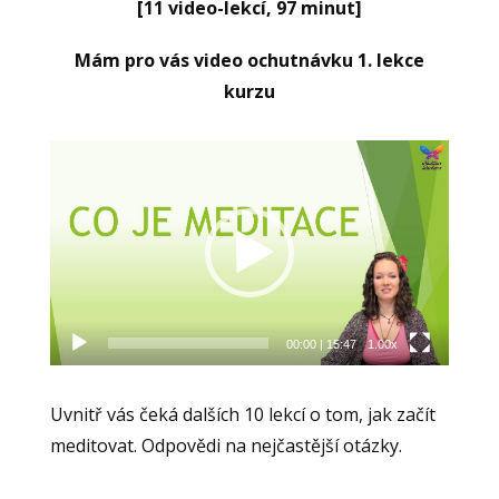
[11 video-lekcí, 97 minut]
Mám pro vás video ochutnávku 1. lekce
kurzu
Video
přehrávač
00:00
|
15:47
1.00x
Uvnitř vás čeká dalších 10 lekcí o tom, jak začít
meditovat. Odpovědi na nejčastější otázky.