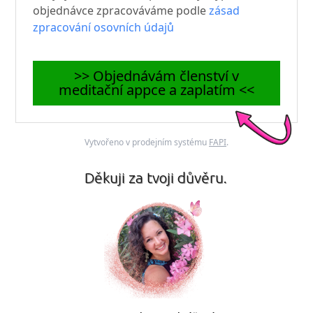
objednávce zpracováváme podle
zásad
zpracování osovních údajů
>> Objednávám členství v
meditační appce a zaplatím <<
Vytvořeno v prodejním systému
FAPI
.
Děkuji za tvoji důvěru.