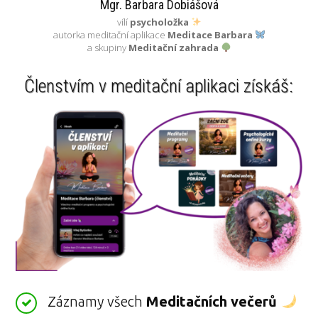
Mgr. Barbara Dobiášová
vílí
psycholožka
autorka meditační aplikace
Meditace Barbara
a skupiny
Meditační zahrada
Členstvím v meditační aplikaci získáš:
Záznamy všech
Meditačních večerů