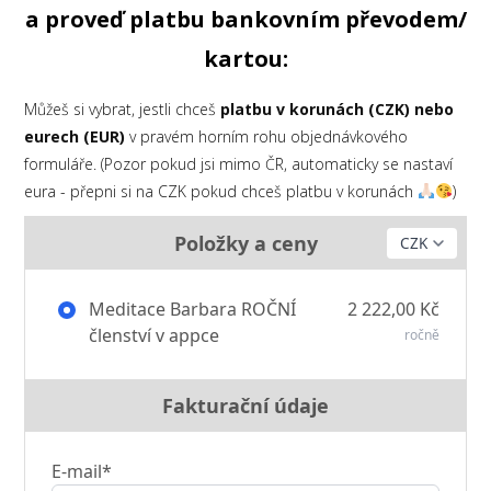
a proveď platbu bankovním převodem/
kartou:
Můžeš si vybrat, jestli chceš
platbu v korunách (CZK) nebo
eurech (EUR)
v pravém horním rohu objednávkového
formuláře. (Pozor pokud jsi mimo ČR, automaticky se nastaví
eura - přepni si na CZK pokud chceš platbu v korunách
)
Položky a ceny
Meditace Barbara ROČNÍ
2 222,00 Kč
členství v appce
ročně
Fakturační údaje
E-mail*