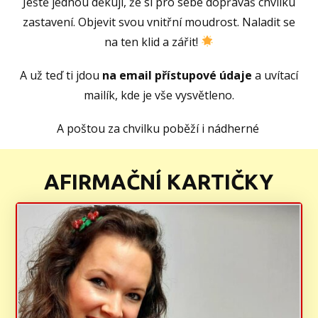
Ještě jednou děkuji, že si pro sebe dopřáváš chvilku
zastavení. Objevit svou vnitřní moudrost. Naladit se
na ten klid a zářit!
A už teď ti jdou
na email přístupové údaje
a uvítací
mailík, kde je vše vysvětleno.
A poštou za chvilku poběží i nádherné
AFIRMAČNÍ KARTIČKY