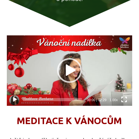
Video
přehrávač
00:00
|
02:29
1.00x
MEDITACE K VÁNOCŮM