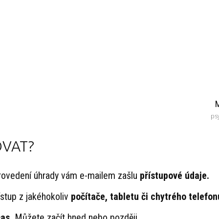
M
ps
VAT?
provedení úhrady vám e-mailem zašlu
přístupové údaje.
stup z jakéhokoliv
počítače, tabletu či chytrého telefon
čas.
Můžete začít hned nebo později.