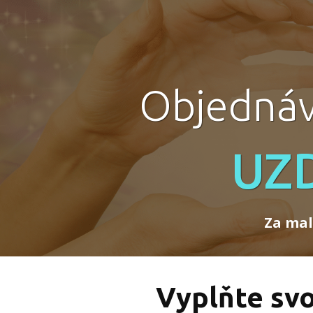
Objednáv
UZ
Za mal
Vyplňte sv