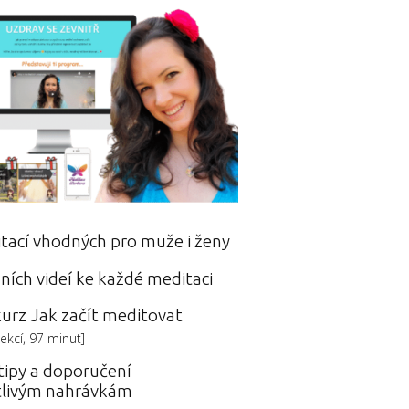
tací vhodných pro muže i ženy
ních videí ke každé meditaci
kurz Jak začít meditovat
lekcí, 97 minut]
tipy a doporučení
tlivým nahrávkám