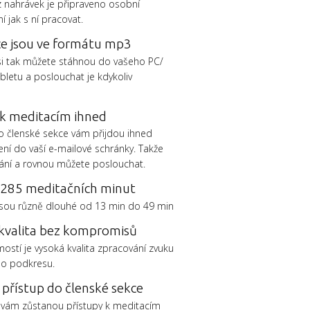
z nahrávek je připraveno osobní
 jak s ní pracovat.
e jsou ve formátu mp3
si tak můžete stáhnou do vašeho PC/
bletu a poslouchat je kdykoliv
.
 k meditacím ihned
do členské sekce vám přijdou ihned
ní do vaší e-mailové schránky. Takže
ání a rovnou můžete poslouchat.
285 meditačních minut
jsou různě dlouhé od 13 min do 49 min
kvalita bez kompromisů
stí je vysoká kvalita zpracování zvuku
ho podkresu.
 přístup do členské sekce
 vám zůstanou přístupy k meditacím