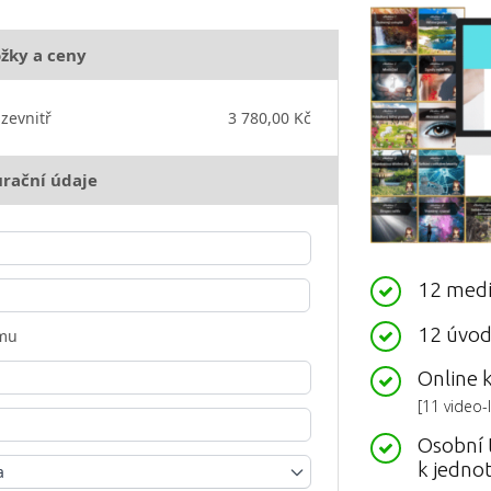
ožky a ceny
zevnitř
3 780,00 Kč
rační údaje
12 medi
12 úvod
rmu
Online 
[11 video-
Osobní 
k jedno
a