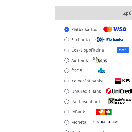
Způ
Platba kartou
Fio banka
Česká spořitelna
Air bank
ČSOB
Komerční banka
UniCredit Bank
Raiffeisenbank
mBank
Moneta