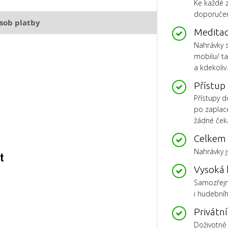
Ke každé 
doporučení
sob platby
Meditac
Nahrávky 
mobilu/ ta
a kdekoliv
Přístup
Přístupy 
po zaplace
žádné ček
Celkem 
Nahrávky 
Vysoká 
Samozřejmo
i hudební
Privátní
Doživotně