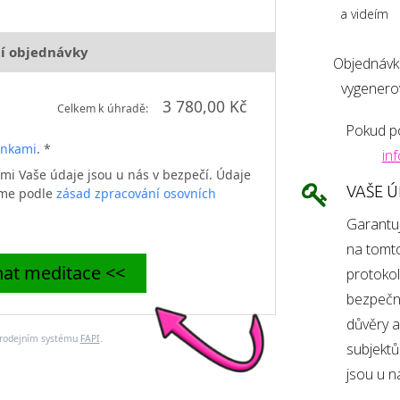
a videím
í objednávky
Objednávku
vygenerov
3 780,00 Kč
Celkem k úhradě:
Pokud po
ínkami
. *
in
i Vaše údaje jsou u nás v bezpečí. Údaje
VAŠE Ú
áme podle
zásad zpracování osovních
Garantu
na tomt
at meditace <<
protokol
bezpečně
důvěry 
prodejním systému
FAPI
.
subjekt
jsou u n