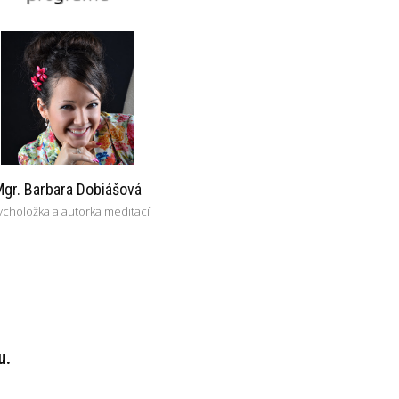
gr. Barbara Dobiášová
ycholožka a autorka meditací
u.