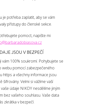
 je potřeba zaplatit, aby se vám
aly přístupy do členské sekce.
třebujete pomoct, napište mi
fo@barbaradobiasova.cz
DAJE JSOU V BEZPEČÍ
ji vám 100% soukromí. Pohybujete se
o webu pomocí zabezpečeného
u https a všechny informace jsou
 šifrovány. Velmi si vážíme vaší
a vaše údaje NIKDY nesdělíme jiným
ům bez vašeho souhlasu. Vaše data
ás zkrátka v bezpečí.