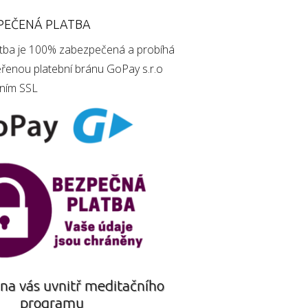
PEČENÁ PLATBA
atba je 100% zabezpečená a probíhá
řenou platební bránu GoPay s.r.o
áním SSL
na vás uvnitř meditačního
programu