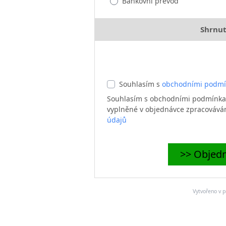
Bankovní převod
Shrnut
Souhlasím s
obchodními podm
Souhlasím s obchodními podmínkam
vyplněné v objednávce zpracováv
údajů
>> Objedn
Vytvořeno v 