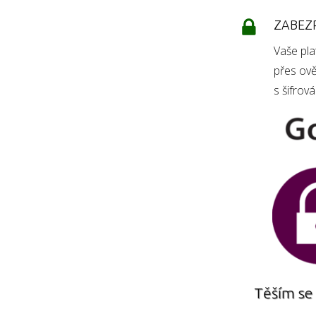
ZABEZ
Vaše pl
přes ově
s šifrov
Těším se 