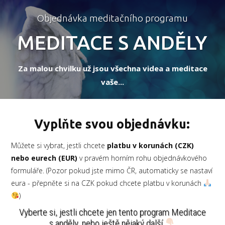
Objednávka meditačního programu
MEDITACE S ANDĚLY
Za malou chvilku už jsou všechna videa a meditace
vaše...
Vyplňte svou objednávku:
Můžete si vybrat, jestli chcete
platbu v korunách (CZK)
nebo eurech (EUR)
v pravém horním rohu objednávkového
formuláře. (Pozor pokud jste mimo ČR, automaticky se nastaví
eura - přepněte si na CZK pokud chcete platbu v korunách
)
Vyberte si, jestli chcete jen tento program Meditace
s anděly, nebo ještě nějaký další