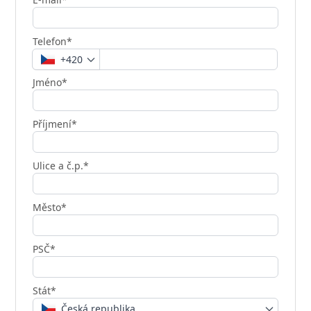
Telefon*
+420
Jméno*
Příjmení*
Ulice a č.p.*
Město*
PSČ*
Stát*
Česká republika