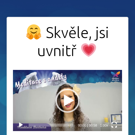
Skvěle, jsi
uvnitř
Video
přehrávač
00:00
|
00:58
1.00x