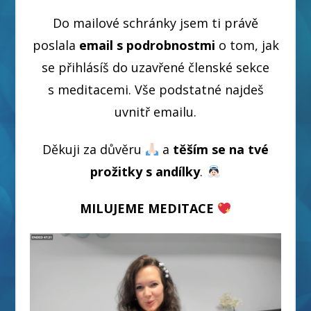
Do mailové schránky jsem ti právě
poslala
email s podrobnostmi
o tom, jak
se přihlásíš do uzavřené členské sekce
s meditacemi. Vše podstatné najdeš
uvnitř emailu.
Děkuji za důvěru
a
těším se na tvé
prožitky s andílky
.
MILUJEME MEDITACE