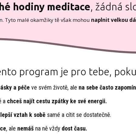
hé hodiny meditace
, žádná slo
en. Tyto malé okamžiky tě však mohou
naplnit velkou dá
nto program je pro tebe, poku
lásky a péče
ve svém životě, ale
na sebe často zapomín
ě a
chceš najít cestu zpátky ke své energii.
t
lepší vztah k sobě
samé a cítit se dostatečně.
ace
, ale
nemáš
na ně vždy
dost času.