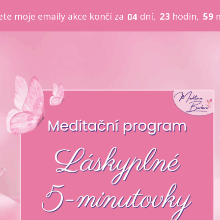
2
3
hodin
5
9
ete moje emaily akce končí za
dní
0
4