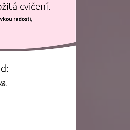
žitá cvičení.
vkou radosti,
d:
áš.