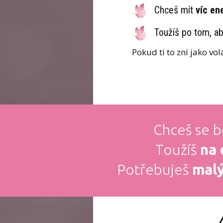
Chceš mít
víc en
Toužíš po tom, a
Pokud ti to zní jako volá
Chceš se 
Toužíš
na 
Potřebuješ
malý