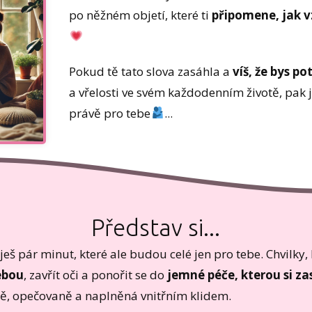
po něžném objetí, které ti
připomene, jak vz
Pokud tě tato slova zasáhla a
víš, že bys po
a vřelosti ve svém každodenním životě, pak j
právě pro tebe
...
Představ si...
eješ pár minut, které ale budou celé jen pro tebe. Chvilky
ebou
, zavřít oči a ponořit se do
jemné péče, kterou si za
ně, opečovaně a naplněná vnitřním klidem.