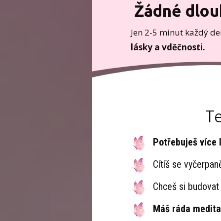
Žádné dlou
Jen 2-5 minut každý d
lásky a vděčnosti.
Te
Potřebuješ více 
Cítíš se vyčerpan
Chceš si budova
Máš ráda medit