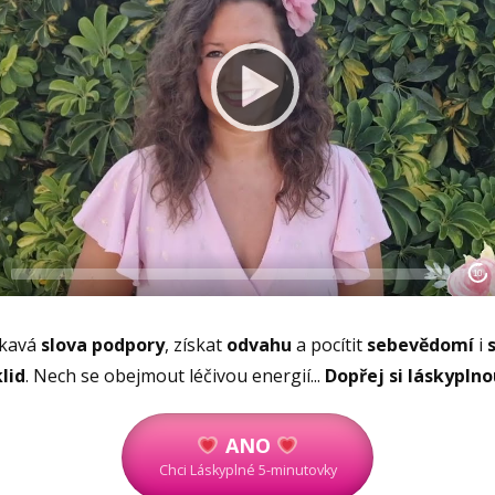
skavá
slova podpory
, získat
odvahu
a pocítit
sebevědomí
i
klid
. Nech se obejmout léčivou energií...
Dopřej si láskyplnou
ANO
Chci Láskyplné 5-minutovky