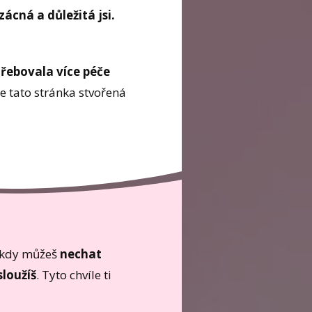
ácná a důležitá jsi.
třebovala více péče
e tato stránka stvořená
, kdy můžeš
nechat
sloužíš
. Tyto chvíle ti