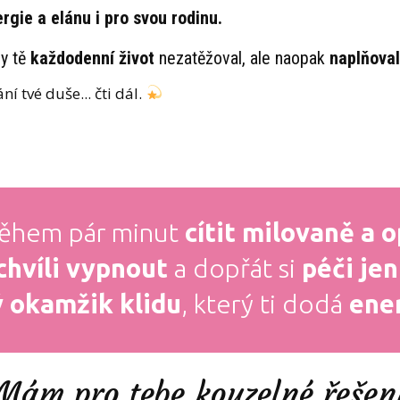
ergie a elánu i pro svou rodinu.
by tě
každodenní život
nezatěžoval, ale naopak
naplňoval
ní tvé duše... čti dál.
během pár minut
cítit milovaně a
chvíli vypnout
a dopřát si
péči jen
 okamžik klidu
, který ti dodá
ener
Mám pro tebe kouzelné řešen