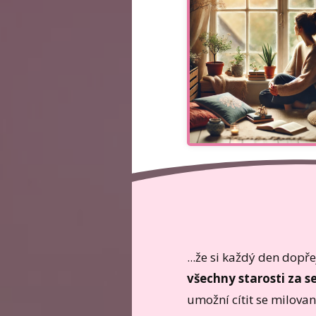
...že si každý den dopř
všechny starosti za s
umožní cítit se milova