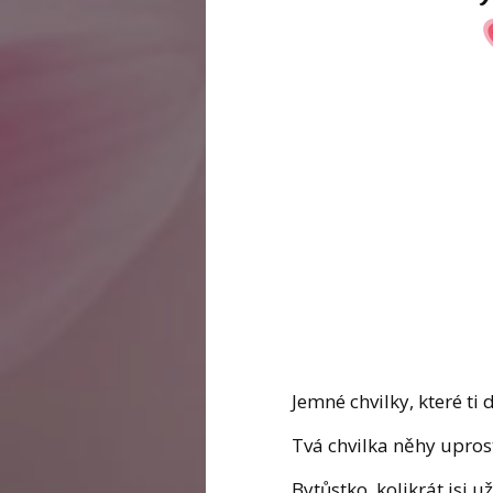
Jemné chvilky, které ti 
Tvá chvilka něhy upros
Bytůstko, kolikrát jsi už