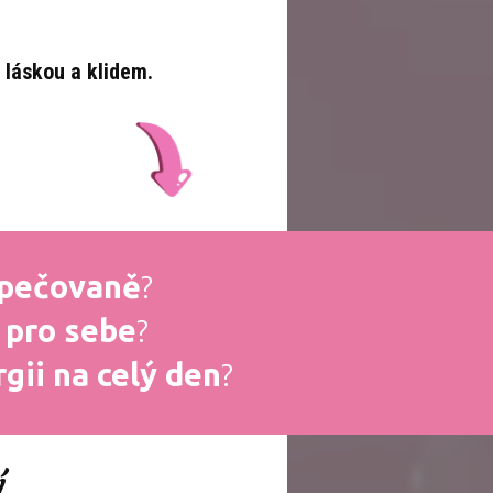
 láskou a klidem.
 opečovaně
?
 pro sebe
?
gii na celý den
?
í