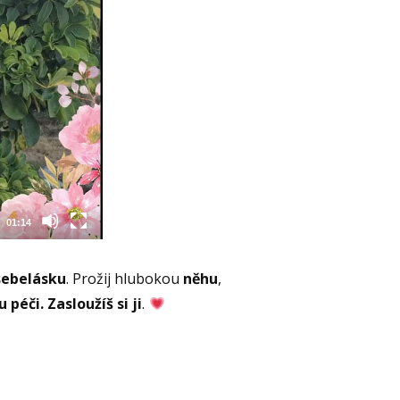
sebelásku
. Prožij hlubokou
něhu
,
 péči. Zasloužíš si ji
.