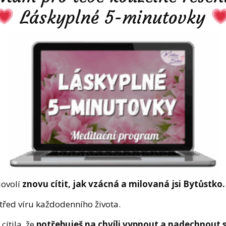
Láskyplné 5-minutovky
dovolí
znovu cítit, jak vzácná a milovaná jsi Bytůstko.
třed víru každodenního života.
 cítila, že
potřebuješ na chvíli vypnout a nadechnout se