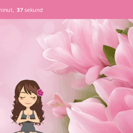
5
minut
3
sekund
6