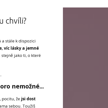
 chvíli?
 a stále k dispozici
e, víc lásky a jemné
stejně jako ti, o které
.
koro nemožné...
, pocitu, že
jsi dost
sama sebou. Toužíš