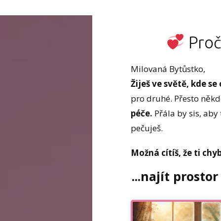
Proč 
Milovaná Bytůstko,
Žiješ ve světě, kde s
pro druhé. Přesto někde
péče.
Přála by sis, aby 
pečuješ.
Možná cítíš, že ti chyb
...najít prost