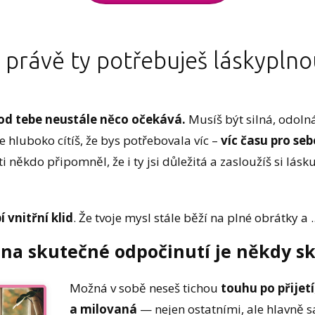
právě ty potřebuješ láskyplnou
e od tebe neustále něco očekává.
Musíš být silná, odolná
 hluboko cítíš, že bys potřebovala víc –
víc času pro seb
ti někdo připomněl, že i ty jsi důležitá a zasloužíš si lásku 
í vnitřní klid
. Že tvoje mysl stále běží na plné obrátky a ..
or na skutečné odpočinutí je někdy s
Možná v sobě neseš tichou
touhu po přijetí
a milovaná
— nejen ostatními, ale hlavně 