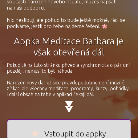
součástí narozeninového rituálu, můžeš
napsat
na naši podporu
.
Nic neslibuji, ale pokud to bude ještě možné, rádi se
podíváme, jestli pro tebe najdeme řešení.
Appka Meditace Barbara je
však otevřená dál
Pokud tě na tuto stránku přivedla synchronicita o pár dní
později, nemusí to být náhoda.
Narozeninový dar už sice pravděpodobně není možné
získat, ale všechny meditace, programy, kurzy, pohádky
i další obsah na tebe v aplikaci čekají dál.
Vstoupit do appky